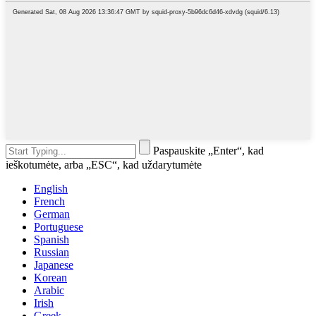
Paspauskite „Enter“, kad
ieškotumėte, arba „ESC“, kad uždarytumėte
English
French
German
Portuguese
Spanish
Russian
Japanese
Korean
Arabic
Irish
Greek