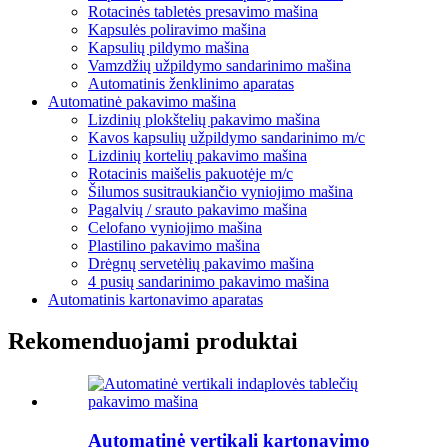
Rotacinės tabletės presavimo mašina
Kapsulės poliravimo mašina
Kapsulių pildymo mašina
Vamzdžių užpildymo sandarinimo mašina
Automatinis ženklinimo aparatas
Automatinė pakavimo mašina
Lizdinių plokštelių pakavimo mašina
Kavos kapsulių užpildymo sandarinimo m/c
Lizdinių kortelių pakavimo mašina
Rotacinis maišelis pakuotėje m/c
Šilumos susitraukiančio vyniojimo mašina
Pagalvių / srauto pakavimo mašina
Celofano vyniojimo mašina
Plastilino pakavimo mašina
Drėgnų servetėlių pakavimo mašina
4 pusių sandarinimo pakavimo mašina
Automatinis kartonavimo aparatas
Rekomenduojami produktai
Automatinė vertikali kartonavimo