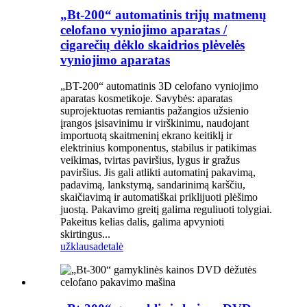
„Bt-200“ automatinis trijų matmenų
celofano vyniojimo aparatas /
cigarečių dėklo skaidrios plėvelės
vyniojimo aparatas
„BT-200“ automatinis 3D celofano vyniojimo
aparatas kosmetikoje. Savybės: aparatas
suprojektuotas remiantis pažangios užsienio
įrangos įsisavinimu ir virškinimu, naudojant
importuotą skaitmeninį ekrano keitiklį ir
elektrinius komponentus, stabilus ir patikimas
veikimas, tvirtas paviršius, lygus ir gražus
paviršius. Jis gali atlikti automatinį pakavimą,
padavimą, lankstymą, sandarinimą karščiu,
skaičiavimą ir automatiškai priklijuoti plėšimo
juostą. Pakavimo greitį galima reguliuoti tolygiai.
Pakeitus kelias dalis, galima apvynioti
skirtingus...
užklausa
detalė