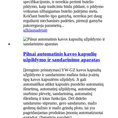
specifikacijomis, ir nereikia perimti butelio
pildymo, kaip tradiciniu būdu pildant, o pildymo
veiksmas užbaigiamas butelio judėjimo metu.
Keičiant butelio tipo gamybą, nereikia per daug
reguliuoti mechaninės padėties, pirmoji gamyba
pakoreguoja parametrą...
užklausa
detalė
Pilnai automatinis kavos kapsulių
užpildymo ir sandarinimo aparatas
[Įrenginio pristatymas] YW-GZ kavos kapsulių
užpildymo ir sandarinimo mašina tinka įvairių
tipų kavos kapsulėms užpildyti. Ji gali
automatiškai atlikti kapsulės puodelio automatinį
išmetimą, automatinį užpildymą, automatinę
siurbimo plėvelę, sandarinimą, automatinį
išleidimą ir kitas funkcijas. Dėl didelio
sandarumo stiprumo, gero sandarumo, mažo
gedimų dažnio ir mažo grindų ploto, tai yra
pageidaujamas produktas įmonių automatizuotai
gamybai. [Įrenginio savybės] ...