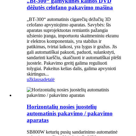
„Bt-300“ gamyklinės kainos DVD
dėžutės celofano pakavimo mašina
„BT-300“ automatinis cigarečių dėžučių 3D
celofano apvyniojimo aparatas. Savybės: šis
aparatas suprojektuotas remiantis pažangia
užsienio įranga, importuotu skaitmeniniu ekranu
ir elektros komponentais, yra stabilus ir
patikimas, tvirtai laikosi, yra lygus ir gražus. Jis
gali automatiškai pakuoti, paduoti, sulankstyti,
sandarinti karščiu, skaičiuoti ir automatiškai plėšti
juostele. Pakavimo greitį galima reguliuoti
tolygiai. Pakeitus kelias dalis, galima apvynioti
skirtingus...
užklausa
detalė
Horizontalių nosies juostelių
automatinis pakavimo / pakavimo
aparatas
SB800W keturių pusių sandarinimo automatinė