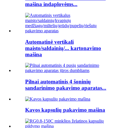
mašina indaplovėms...
Automatinė vertikali
maisto/saldainių/... kartonavimo
mašina
Pilnai automatinis 4 šoninių
sandarinimo pakavimo aparatas...
Kavos kapsulių pakavimo mašina