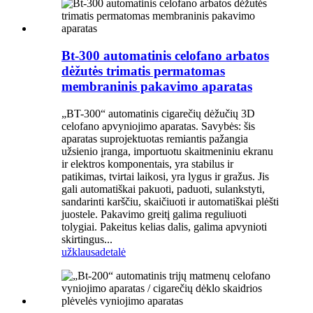
Bt-300 automatinis celofano arbatos
dėžutės trimatis permatomas
membraninis pakavimo aparatas
„BT-300“ automatinis cigarečių dėžučių 3D
celofano apvyniojimo aparatas. Savybės: šis
aparatas suprojektuotas remiantis pažangia
užsienio įranga, importuotu skaitmeniniu ekranu
ir elektros komponentais, yra stabilus ir
patikimas, tvirtai laikosi, yra lygus ir gražus. Jis
gali automatiškai pakuoti, paduoti, sulankstyti,
sandarinti karščiu, skaičiuoti ir automatiškai plėšti
juostele. Pakavimo greitį galima reguliuoti
tolygiai. Pakeitus kelias dalis, galima apvynioti
skirtingus...
užklausa
detalė