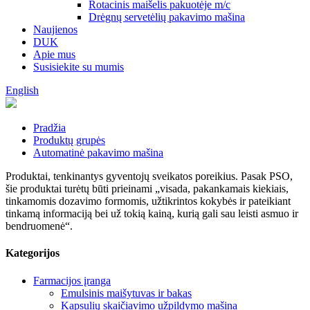
Rotacinis maišelis pakuotėje m/c
Drėgnų servetėlių pakavimo mašina
Naujienos
DUK
Apie mus
Susisiekite su mumis
English
Pradžia
Produktų grupės
Automatinė pakavimo mašina
Produktai, tenkinantys gyventojų sveikatos poreikius. Pasak PSO,
šie produktai turėtų būti prieinami „visada, pakankamais kiekiais,
tinkamomis dozavimo formomis, užtikrintos kokybės ir pateikiant
tinkamą informaciją bei už tokią kainą, kurią gali sau leisti asmuo ir
bendruomenė“.
Kategorijos
Farmacijos įranga
Emulsinis maišytuvas ir bakas
Kapsulių skaičiavimo užpildymo mašina