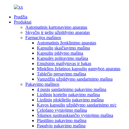
Pradžia
Produktai
Automatinis kartonavimo aparatas
Skysčių ir gelių užpildymo aparatas
Farmacijos mašinos
Automatinis ženklinimo aparatas
Kapsulių skaičiavimo mašina
Kapsulių pildymo mašina
Kapsulės poliravimo mašina
Emulsinis maišytuvas ir bakas
Minkštos želatinos kapsulių gamybos aparatas
Tablečių presavimo mašina
Vamzdžių užpildymo sandarinimo mašina
Pakavimo mašinos
4 pusių sandarinimo pakavimo mašina
Lizdinių kortelių pakavimo mašina
Lizdinių plokštelių pakavimo mašina
Kavos kapsulių užpildymo sandarinimo m/c
Celofano vyniojimo mašina
Šilumos susitraukiančio vyniojimo mašina
Plastilino pakavimo mašina
Pagalvių pakavimo mašina