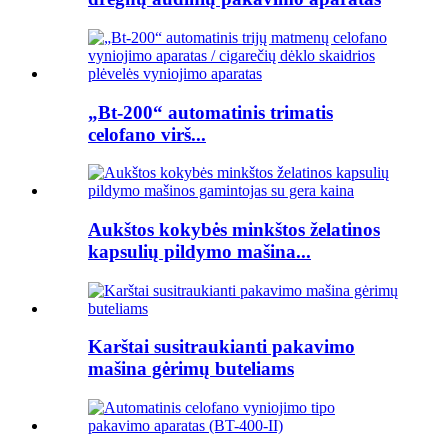
„Bt-200“ automatinis trimatis
celofano virš...
Aukštos kokybės minkštos želatinos
kapsulių pildymo mašina...
Karštai susitraukianti pakavimo
mašina gėrimų buteliams