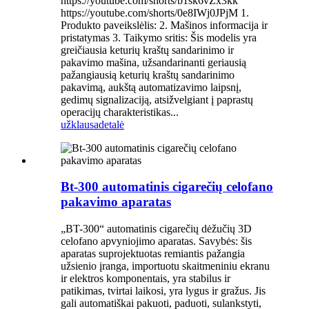
https://youtube.com/shorts/b1sk6vZx3kk
https://youtube.com/shorts/0e8IWj0JPjM 1.
Produkto paveikslėlis: 2. Mašinos informacija ir
pristatymas 3. Taikymo sritis: Šis modelis yra
greičiausia keturių kraštų sandarinimo ir
pakavimo mašina, užsandarinanti geriausią
pažangiausią keturių kraštų sandarinimo
pakavimą, aukštą automatizavimo laipsnį,
gedimų signalizaciją, atsižvelgiant į paprastų
operacijų charakteristikas...
užklausa
detalė
Bt-300 automatinis cigarečių celofano
pakavimo aparatas
„BT-300“ automatinis cigarečių dėžučių 3D
celofano apvyniojimo aparatas. Savybės: šis
aparatas suprojektuotas remiantis pažangia
užsienio įranga, importuotu skaitmeniniu ekranu
ir elektros komponentais, yra stabilus ir
patikimas, tvirtai laikosi, yra lygus ir gražus. Jis
gali automatiškai pakuoti, paduoti, sulankstyti,