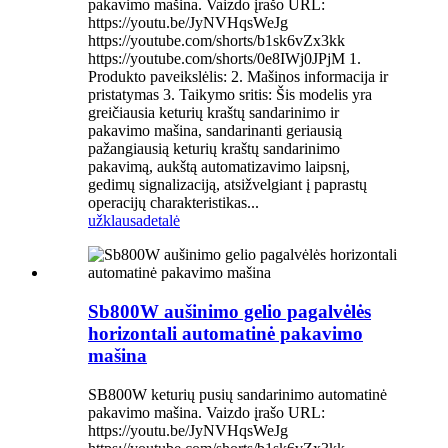
pakavimo mašina. Vaizdo įrašo URL:
https://youtu.be/JyNVHqsWeJg
https://youtube.com/shorts/b1sk6vZx3kk
https://youtube.com/shorts/0e8IWj0JPjM 1.
Produkto paveikslėlis: 2. Mašinos informacija ir
pristatymas 3. Taikymo sritis: Šis modelis yra
greičiausia keturių kraštų sandarinimo ir
pakavimo mašina, sandarinanti geriausią
pažangiausią keturių kraštų sandarinimo
pakavimą, aukštą automatizavimo laipsnį,
gedimų signalizaciją, atsižvelgiant į paprastų
operacijų charakteristikas...
užklausa
detalė
Sb800W aušinimo gelio pagalvėlės
horizontali automatinė pakavimo
mašina
SB800W keturių pusių sandarinimo automatinė
pakavimo mašina. Vaizdo įrašo URL:
https://youtu.be/JyNVHqsWeJg