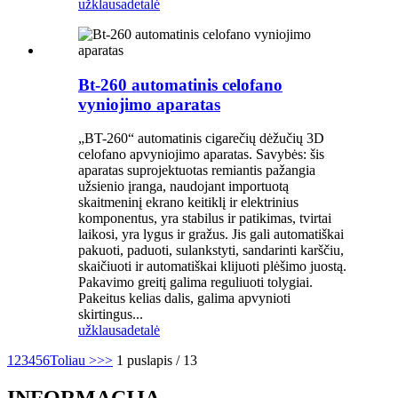
užklausa
detalė
Bt-260 automatinis celofano
vyniojimo aparatas
„BT-260“ automatinis cigarečių dėžučių 3D
celofano apvyniojimo aparatas. Savybės: šis
aparatas suprojektuotas remiantis pažangia
užsienio įranga, naudojant importuotą
skaitmeninį ekrano keitiklį ir elektrinius
komponentus, yra stabilus ir patikimas, tvirtai
laikosi, yra lygus ir gražus. Jis gali automatiškai
pakuoti, paduoti, sulankstyti, sandarinti karščiu,
skaičiuoti ir automatiškai klijuoti plėšimo juostą.
Pakavimo greitį galima reguliuoti tolygiai.
Pakeitus kelias dalis, galima apvynioti
skirtingus...
užklausa
detalė
1
2
3
4
5
6
Toliau >
>>
1 puslapis / 13