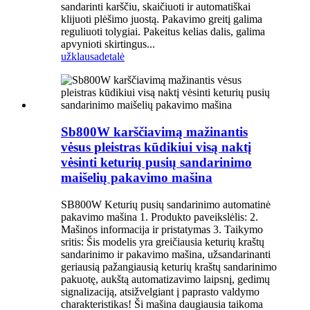
sandarinti karščiu, skaičiuoti ir automatiškai
klijuoti plėšimo juostą. Pakavimo greitį galima
reguliuoti tolygiai. Pakeitus kelias dalis, galima
apvynioti skirtingus...
užklausa
detalė
Sb800W karščiavimą mažinantis
vėsus pleistras kūdikiui visą naktį
vėsinti keturių pusių sandarinimo
maišelių pakavimo mašina
SB800W Keturių pusių sandarinimo automatinė
pakavimo mašina 1. Produkto paveikslėlis: 2.
Mašinos informacija ir pristatymas 3. Taikymo
sritis: Šis modelis yra greičiausia keturių kraštų
sandarinimo ir pakavimo mašina, užsandarinanti
geriausią pažangiausią keturių kraštų sandarinimo
pakuotę, aukštą automatizavimo laipsnį, gedimų
signalizaciją, atsižvelgiant į paprasto valdymo
charakteristikas! Ši mašina daugiausia taikoma