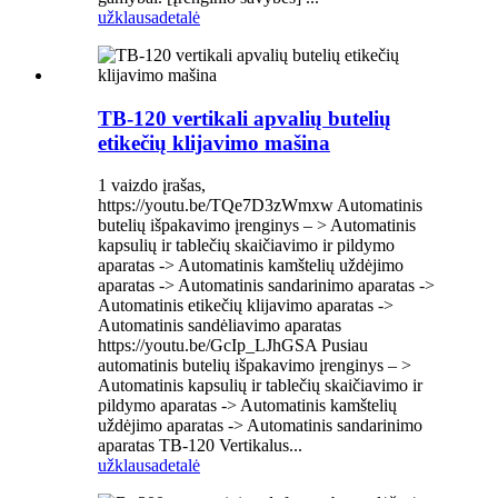
užklausa
detalė
TB-120 vertikali apvalių butelių
etikečių klijavimo mašina
1 vaizdo įrašas,
https://youtu.be/TQe7D3zWmxw Automatinis
butelių išpakavimo įrenginys – > Automatinis
kapsulių ir tablečių skaičiavimo ir pildymo
aparatas -> Automatinis kamštelių uždėjimo
aparatas -> Automatinis sandarinimo aparatas ->
Automatinis etikečių klijavimo aparatas ->
Automatinis sandėliavimo aparatas
https://youtu.be/GcIp_LJhGSA Pusiau
automatinis butelių išpakavimo įrenginys – >
Automatinis kapsulių ir tablečių skaičiavimo ir
pildymo aparatas -> Automatinis kamštelių
uždėjimo aparatas -> Automatinis sandarinimo
aparatas TB-120 Vertikalus...
užklausa
detalė