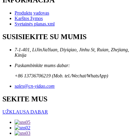
INFORMACIJA
Produktų vadovas
Karštos žymos
Svetainės planas.xml
SUSISIEKITE SU MUMIS
7-1-401, LiJinJiaYuan, Diyiqiao, Jinhu St, Ruian, Zhejiang,
Kinija
Paskambinkite mums dabar:
+86 13736706219 (Mob. tel./Wechat/WhatsApp)
sales@cn-yidao.com
SEKITE MUS
UŽKLAUSA DABAR