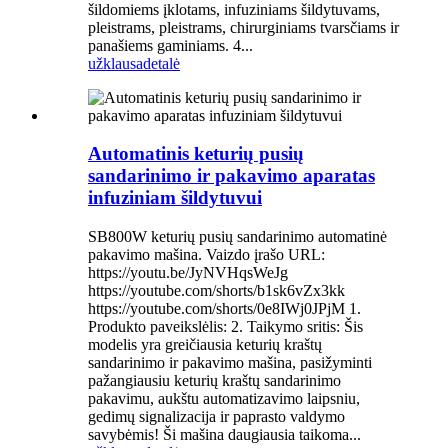
šildomiems įklotams, infuziniams šildytuvams,
pleistrams, pleistrams, chirurginiams tvarsčiams ir
panašiems gaminiams. 4...
užklausa
detalė
Automatinis keturių pusių
sandarinimo ir pakavimo aparatas
infuziniam šildytuvui
SB800W keturių pusių sandarinimo automatinė
pakavimo mašina. Vaizdo įrašo URL:
https://youtu.be/JyNVHqsWeJg
https://youtube.com/shorts/b1sk6vZx3kk
https://youtube.com/shorts/0e8IWj0JPjM 1.
Produkto paveikslėlis: 2. Taikymo sritis: Šis
modelis yra greičiausia keturių kraštų
sandarinimo ir pakavimo mašina, pasižyminti
pažangiausiu keturių kraštų sandarinimo
pakavimu, aukštu automatizavimo laipsniu,
gedimų signalizacija ir paprasto valdymo
savybėmis! Ši mašina daugiausia taikoma...